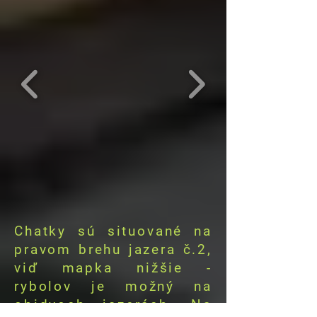
Chatky sú situované na
pravom brehu jazera č.2,
viď mapka nižšie -
rybolov je možný na
obidvoch jazerách. Na