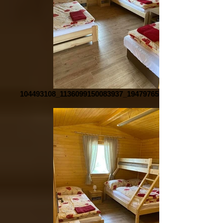
104493108_1136099150083937_1947976519957036450_n