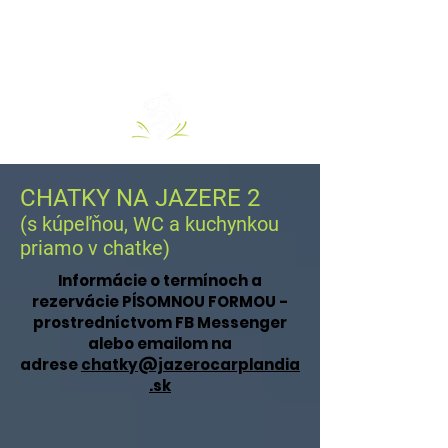
CHATKY NA JAZERE 2
(s kúpeľňou, WC a kuchynkou
priamo v chatke)
Informácie o termínoch a
rezervácie PÍSOMNOU FORMOU -
prostredníctvom FB Messenger
alebo emailom na
adrese
chatky@jazerocarplandia
.sk