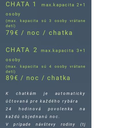
CHATA 1
max.kapacita 2+1
osoby
(max. kapacita sú 3 osoby vrátane
detí)
79€ / noc / chatka
CHATA 2
max.kapacita 3+1
osoby
(max. kapacita sú 4 osoby vrátane
detí)
89€ / noc / chatka
K chatkám je automaticky
účtovaná pre každého rybára
24 hodinová povolenka na
každú objednanú noc.
V prípade návštevy rodiny (tj