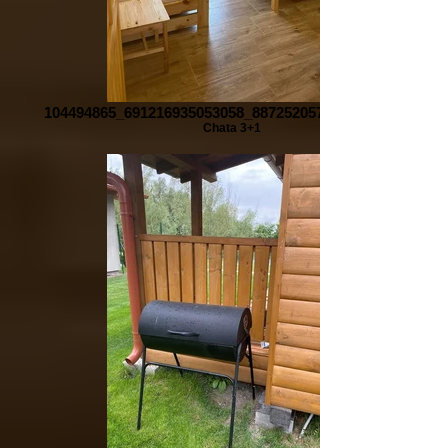
104494865_691216935053058_8872520570047465702_n
Chata 3+1