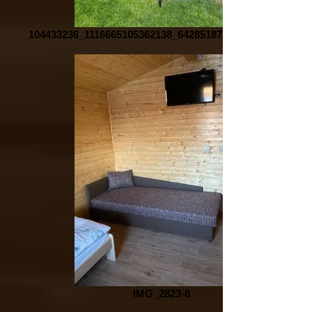
104433236_1116665105362138_6428518750237516257_n
IMG_2823-8