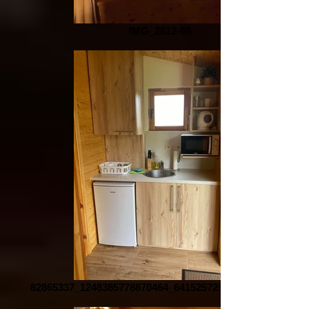
IMG_2812-68
82865337_1248385778870464_6415257257580282007_n