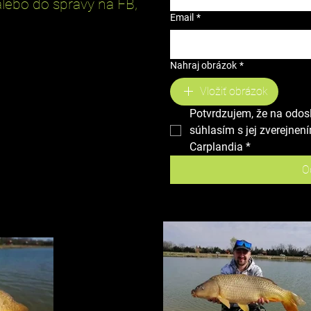
lebo do správy na FB,
Email
*
Nahraj obrázok
*
Vložiť obrázok
Potvrdzujem, že na odosla
súhlasím s jej zverejnení
Carplandia
*
O