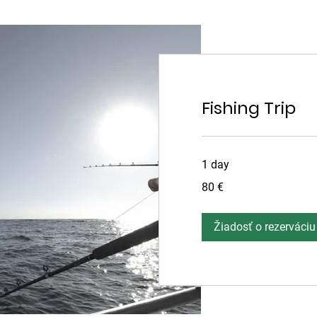
Fishing Trip
1 day
80
80 €
eur
Žiadosť o rezerváciu