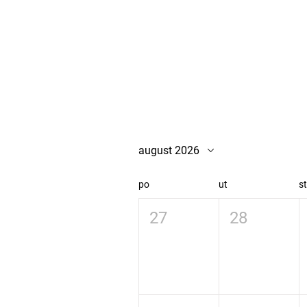
august 2026
po
ut
s
27
28