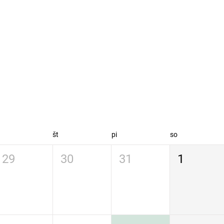
t
št
pi
so
29
30
31
1