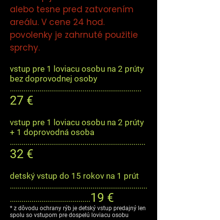
alebo tesne pred zatvorením
areálu. V cene 24 hod.
povolenky je zahrnuté použitie
sprchy.
vstup pre 1 loviacu osobu na 2 prúty
bez doprovodnej osoby
...................................................................
27 €
vstup pre 1 loviacu osobu na 2 prúty
+ 1 doprovodná osoba
.....................................................................
32 €
detský vstup do 15 rokov na 1 prút
......................................................................
19 €
.........................................
* z dôvodu ochrany rýb je detský vstup predajný len
spolu so vstupom pre dospelú loviacu osobu