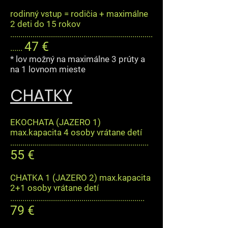
rodinný vstup = rodičia + maximálne
2 deti do 15 rokov
......................................................................
47 €
......
* lov možný na maximálne 3 prúty a
na 1 lovnom mieste
CHATKY
EKOCHATA (JAZERO 1)
max.kapacita 4 osoby vrátane detí
....................................................................
55 €
CHATKA 1 (
JAZERO 2
) max.kapacita
2+1 osoby vrátane detí
..................................................................
79 €