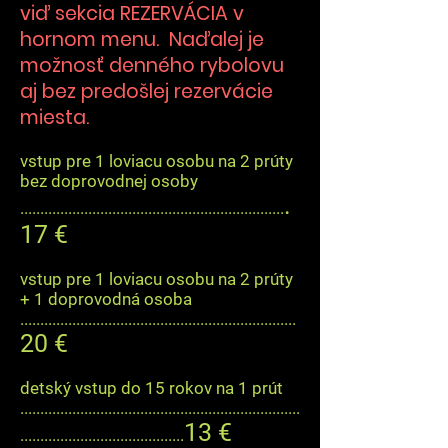
viď sekcia REZERVÁCIA v
hornom menu. Naďalej je
možnosť denného rybolovu
aj bez predošlej rezervácie
miesta.
vstup pre 1 loviacu osobu na 2 prúty
bez doprovodnej osoby
.
..................................................................
17 €
vstup pre 1 loviacu osobu na 2 prúty
+ 1 doprovodná osoba
.....................................................................
20 €
detský vstup do 15 rokov na 1 prút
......................................................................
13 €
.........................................