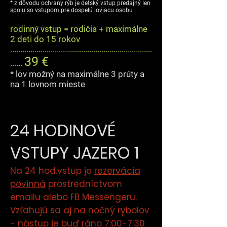
* z dôvodu ochrany rýb je detský vstup predajný len
spolu so vstupom pre dospelú loviacu osobu
rodinný vstup = rodičia + maximálne
2 deti do 15 rokov
......................................................................
39 €
......
* lov možný na maximálne 3 prúty a
na 1 lovnom mieste
24 HODINOVÉ
VSTUPY JAZERO 1
Na 24 hod.vstup je
rezervácia
povinná
prostredníctvom
emailu alebo FB Messengeru.
Vzťahujú sa aj na nočný rybolov
- nástup je buď ráno 7:00-7:30