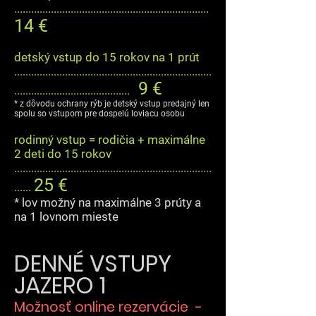
.....................................................................
14 €
detský vstup do 15 rokov na 1 prút
......................................................................
9 €
.........................................
* z dôvodu ochrany rýb je detský vstup predajný len
spolu so vstupom pre dospelú loviacu osobu
rodinný vstup = rodičia + maximálne
2 deti do 15 rokov
......................................................................
25 €
......
* lov možný na maximálne 3 prúty a
na 1 lovnom mieste
DENNÉ VSTUPY
JAZERO 1
Možnosť online rezervácie -