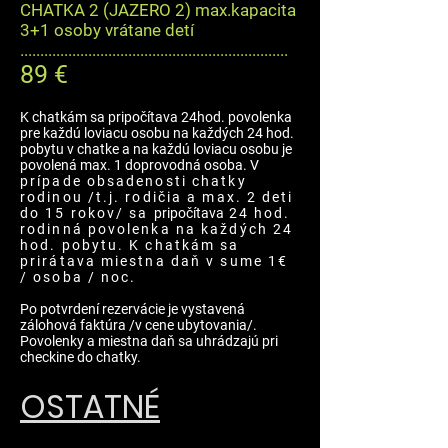
CHATKA 2 (
JAZERO 2
) max.kapacita
3+1 osoby vrátane detí
...................................................................
89 €
K chatkám sa pripočítava 24hod. povolenka
pre každú loviacu osobu na každých 24 hod.
pobytu v chatke a na každú loviacu osobu je
povolená max. 1 doprovodná osoba.
V
prípade obsadenosti chatky
rodinou /t.j. rodičia a max. 2 deti
do 15 rokov/ sa
pripočítava
24 hod.
rodinná povolenka na každých 24
hod. pobytu. K chatkám sa
prirátava miestna daň v sume 1€
/ osoba / noc.
Po potvrdení rezervácie je vystavená
zálohová faktúra /v cene ubytovania/.
Povolenky a miestna daň sa uhrádzajú pri
checkine do chatky.
OSTATNÉ