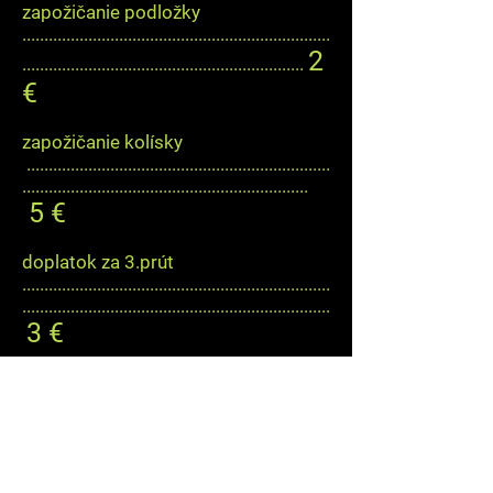
zapožičanie podložky
......................................................................
2
................................................................
€
zapožičanie kolísky
.....................................................................
.................................................................
5 €
doplatok za 3.prút
......................................................................
......................................................................
3 €
poplatok za vstup s karavanom /
obytným prívesom
......................................................................
7 €
..............
*cena za každých začatých 24 hodín