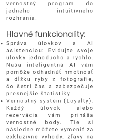
vernostný program do
jedného intuitívneho
rozhrania.
Hlavné funkcionality:
Správa úlovkov s AI
asistenciou: Evidujte svoje
úlovky jednoducho a rýchlo.
Naša inteligentná AI vám
pomôže odhadnúť hmotnosť
a dĺžku ryby z fotografie,
čo šetrí čas a zabezpečuje
presnejšie štatistiky.
Vernostný systém (Loyalty):
Každý úlovok alebo
rezervácia vám prináša
vernostné body. Tie si
následne môžete vymeniť za
exkluzívne výhody, zľavy na