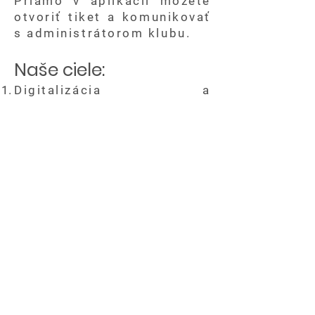
Priamo v aplikácii môžete
otvoriť tiket a komunikovať
s administrátorom klubu.
Naše ciele:
Digitalizácia a
transparentnosť: Chceme,
aby mal každý člen
okamžitý prehľad o dianí v
klube, svojich štatistikách
a histórii svojich úlovkov na
našom jazere.
Budovanie komunity:
Cieľom aplikácie nie je len
evidovať ryby, ale spájať
ľudí. Podporujeme férové
súťaženie a zdieľanie
skúseností, ktoré robia
Carplandiu špecifickou.