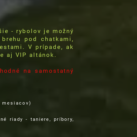
šie - rybolov je možný
 brehu pod chatkami,
estami. V prípade, ak
e aj VIP altánok.
vhodné na samostatný
h mesiacov)
é riady - taniere, príbory,