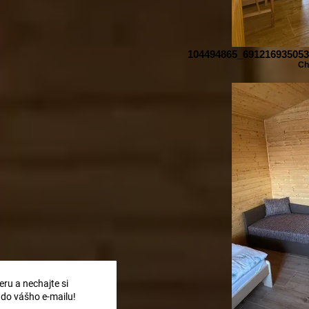
104494865_69121693505
Ch
ru a nechajte si
 do vášho e-mailu!