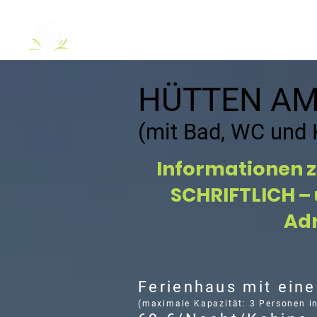
O NÁS
JAZERÁ
VIP-BALKON
CHATKY
HÜTTEN AM
(mit Bad, WC und K
Informationen z
SCHRIFTLICH – 
Ad
Ferienhaus mit ein
(maximale Kapazität: 3 Personen in