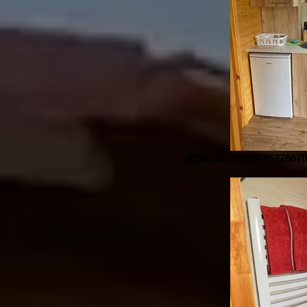
82865337_124838577887