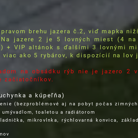
 pravom brehu jazera č.2, viď mapka niž
 Na jazere 2 je 5 lovných miest (4 na
) + VIP altánok s ďalšími 3 lovnými mi
viac ako 5 rybárov, k dispozícií na lov j
adom na obsádku rýb nie je jazero 2 
re začiatočníkov.
kuchynka a kúpeľňa)
enie (bezproblémové aj na pobyt počas zimnýc
 umývadlom, toaletou a radiátorom
ladnička, mikrovlnka, rýchlovarná konvica, základn
amov