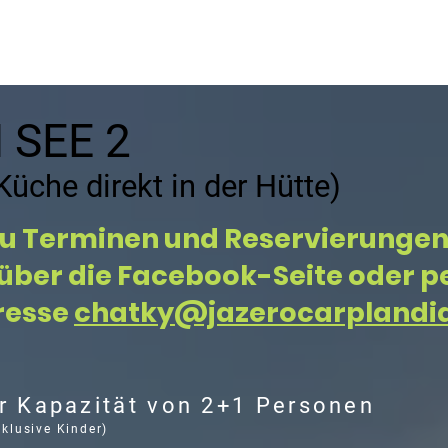
DIENSTLEISTUNGEN IN DER UMGEBUNG
PREISLISTE
 SEE 2
üche direkt in der Hütte)
u Terminen und Reservierungen
über die Facebook-Seite oder pe
resse
chatky@jazerocarplandia
er Kapazität von 2+1 Personen
klusive Kinder)