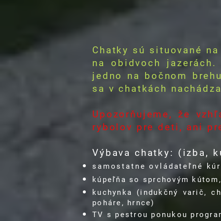
Chatky sú situované na
na obidvoch jazerách.
jedno na bočnom brehu
sa v chatkách nachádza 
Upozorňujeme, že vzhľ
rybolov pre deti, ani p
Výbava chatky: (izba, 
samostatne ovládateľné kúr
kúpeľňa so sprchovým kútom,
kuchynka (indukčný varič, ch
poháre, hrnce)
TV s pestrou ponukou progr