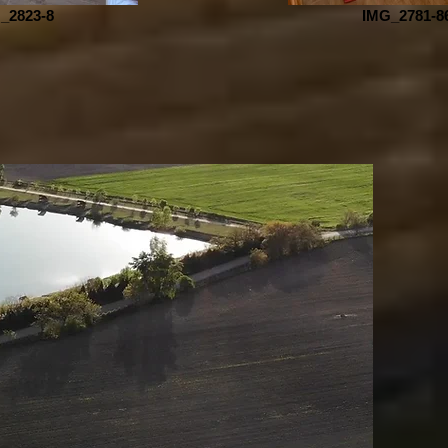
_2823-8
IMG_2781-8