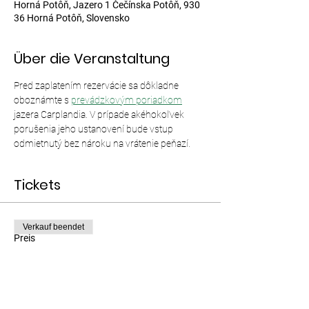
Horná Potôň, Jazero 1 Čečínska Potôň, 930
36 Horná Potôň, Slovensko
Über die Veranstaltung
Pred zaplatením rezervácie sa dôkladne 
oboznámte s 
prevádzkovým poriadkom
jazera Carplandia. V prípade akéhokoľvek 
porušenia jeho ustanovení bude vstup 
odmietnutý bez nároku na vrátenie peňazí.
Tickets
Verkauf beendet
Preis
Von 12,00 € bis 35,00 €