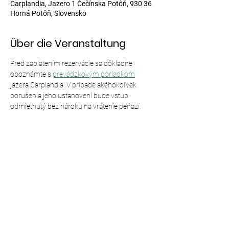
Carplandia, Jazero 1 Čečínska Potôň, 930 36
Horná Potôň, Slovensko
Über die Veranstaltung
Pred zaplatením rezervácie sa dôkladne 
oboznámte s 
prevádzkovým poriadkom
jazera Carplandia. V prípade akéhokoľvek 
porušenia jeho ustanovení bude vstup 
odmietnutý bez nároku na vrátenie peňazí.
Diese Veranstaltung teilen
© 2024,
Carplandia