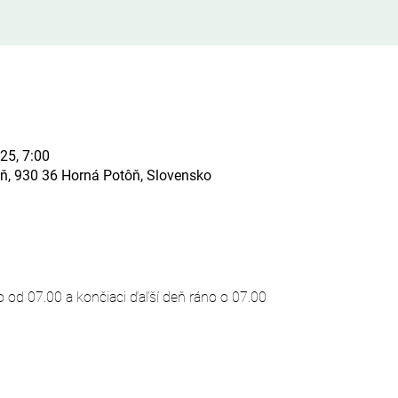
025, 7:00
ň, 930 36 Horná Potôň, Slovensko
o od 07.00 a končiaci ďaľší deň ráno o 07.00