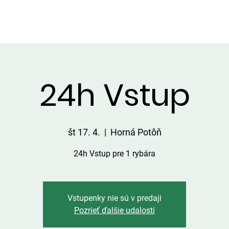
VIP ALTÁNOK
CHATKY
CENNÍK
ÚLOVKY
KONTA
24h Vstup
št 17. 4.
  |  
Horná Potôň
24h Vstup pre 1 rybára
Vstupenky nie sú v predaji
Pozrieť ďalšie udalosti