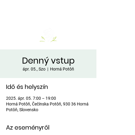
Denný vstup
ápr. 05., Szo
  |  
Horná Potôň
Idő és helyszín
2025. ápr. 05. 7:00 – 19:00
Horná Potôň, Čečínska Potôň, 930 36 Horná
Potôň, Slovensko
Az eseményről