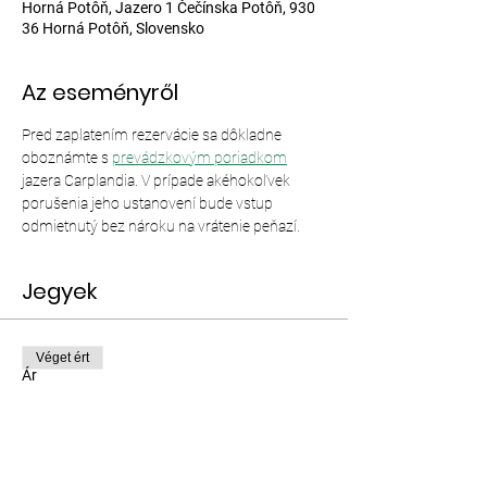
Horná Potôň, Jazero 1 Čečínska Potôň, 930
36 Horná Potôň, Slovensko
Az eseményről
Pred zaplatením rezervácie sa dôkladne 
oboznámte s 
prevádzkovým poriadkom
jazera Carplandia. V prípade akéhokoľvek 
porušenia jeho ustanovení bude vstup 
odmietnutý bez nároku na vrátenie peňazí.
Jegyek
Véget ért
Ár
12,00 EUR–35,00 EUR