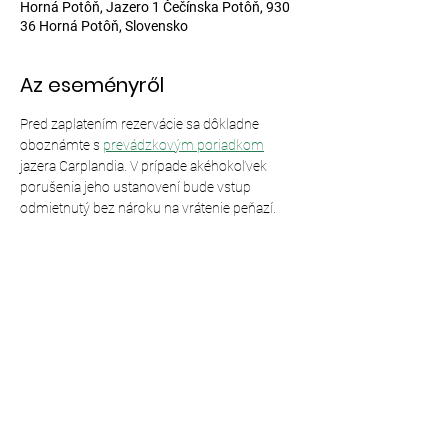
Horná Potôň, Jazero 1 Čečínska Potôň, 930
36 Horná Potôň, Slovensko
Az eseményről
Pred zaplatením rezervácie sa dôkladne 
oboznámte s 
prevádzkovým poriadkom
jazera Carplandia. V prípade akéhokoľvek 
porušenia jeho ustanovení bude vstup 
odmietnutý bez nároku na vrátenie peňazí.
Esemény megosztása
© 2024,
Carplandia