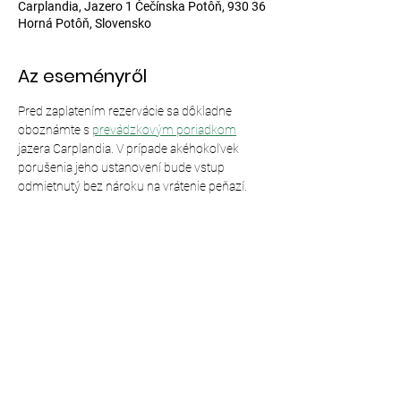
Carplandia, Jazero 1 Čečínska Potôň, 930 36
Horná Potôň, Slovensko
Az eseményről
Pred zaplatením rezervácie sa dôkladne 
oboznámte s 
prevádzkovým poriadkom
jazera Carplandia. V prípade akéhokoľvek 
porušenia jeho ustanovení bude vstup 
odmietnutý bez nároku na vrátenie peňazí.
Esemény megosztása
© 2024,
Carplandia