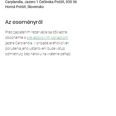
Carplandia, Jazero 1 Čečínska Potôň, 930 36
Horná Potôň, Slovensko
Az eseményről
Pred zaplatením rezervácie sa dôkladne 
oboznámte s 
prevádzkovým poriadkom
jazera Carplandia. V prípade akéhokoľvek 
porušenia jeho ustanovení bude vstup 
odmietnutý bez nároku na vrátenie peňazí.
Esemény megosztása
© 2024,
Carplandia