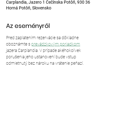
Carplandia, Jazero 1 Čečínska Potôň, 930 36
Horná Potôň, Slovensko
Az eseményről
Pred zaplatením rezervácie sa dôkladne 
oboznámte s 
prevádzkovým poriadkom
jazera Carplandia. V prípade akéhokoľvek 
porušenia jeho ustanovení bude vstup 
odmietnutý bez nároku na vrátenie peňazí.
Esemény megosztása
© 2024,
Carplandia