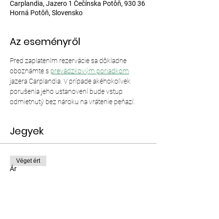
Carplandia, Jazero 1 Čečínska Potôň, 930 36
Horná Potôň, Slovensko
Az eseményről
Pred zaplatením rezervácie sa dôkladne 
oboznámte s 
prevádzkovým poriadkom
jazera Carplandia. V prípade akéhokoľvek 
porušenia jeho ustanovení bude vstup 
odmietnutý bez nároku na vrátenie peňazí.
Jegyek
Véget ért
Ár
12,00 EUR–35,00 EUR