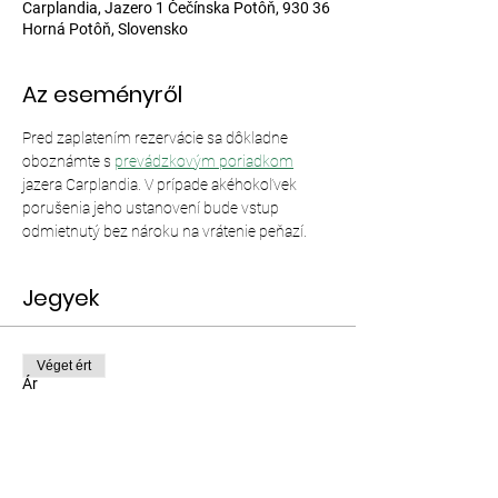
Carplandia, Jazero 1 Čečínska Potôň, 930 36
Horná Potôň, Slovensko
Az eseményről
Pred zaplatením rezervácie sa dôkladne 
oboznámte s 
prevádzkovým poriadkom
jazera Carplandia. V prípade akéhokoľvek 
porušenia jeho ustanovení bude vstup 
odmietnutý bez nároku na vrátenie peňazí.
Jegyek
Véget ért
Ár
12,00 EUR–35,00 EUR