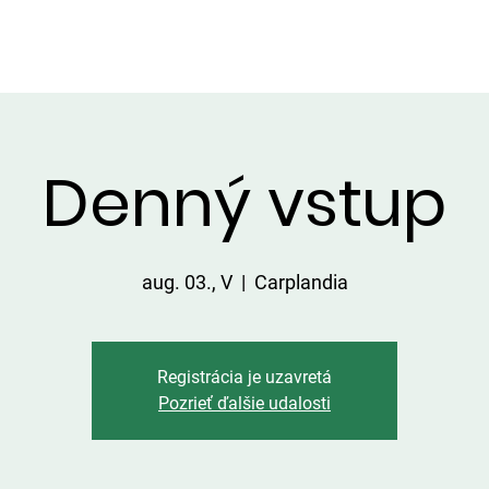
LGÁLTATÁSOK A TERÜLETEN
ÁRLISTA
FOGÁSOK
KAPC
Denný vstup
aug. 03., V
  |  
Carplandia
Registrácia je uzavretá
Pozrieť ďalšie udalosti