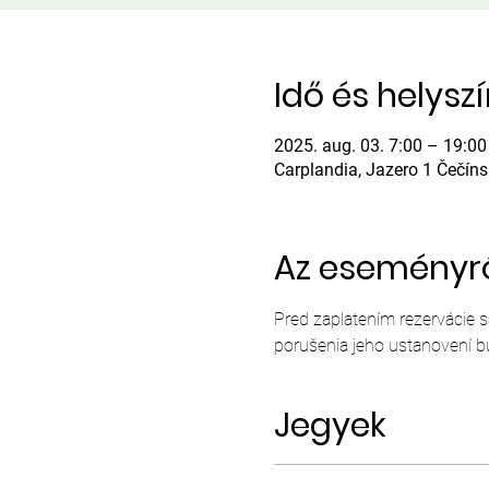
Idő és helysz
2025. aug. 03. 7:00 – 19:00
Carplandia, Jazero 1 Čečín
Az eseményr
Pred zaplatením rezervácie 
porušenia jeho ustanovení b
Jegyek