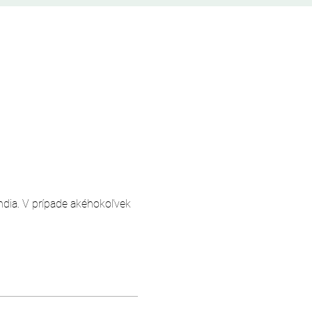
andia. V prípade akéhokoľvek 