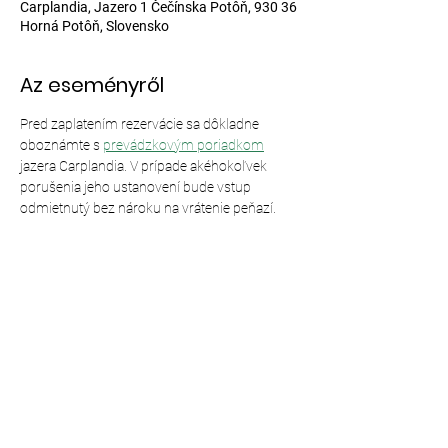
Carplandia, Jazero 1 Čečínska Potôň, 930 36
Horná Potôň, Slovensko
Az eseményről
Pred zaplatením rezervácie sa dôkladne 
oboznámte s 
prevádzkovým poriadkom
jazera Carplandia. V prípade akéhokoľvek 
porušenia jeho ustanovení bude vstup 
odmietnutý bez nároku na vrátenie peňazí.
Esemény megosztása
© 2024,
Carplandia