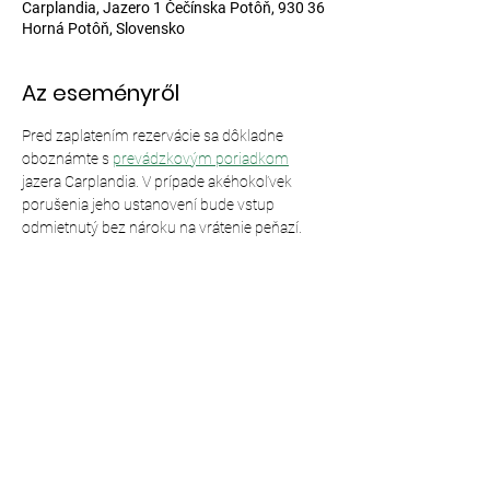
Carplandia, Jazero 1 Čečínska Potôň, 930 36
Horná Potôň, Slovensko
Az eseményről
Pred zaplatením rezervácie sa dôkladne 
oboznámte s 
prevádzkovým poriadkom
jazera Carplandia. V prípade akéhokoľvek 
porušenia jeho ustanovení bude vstup 
odmietnutý bez nároku na vrátenie peňazí.
Esemény megosztása
© 2024,
Carplandia