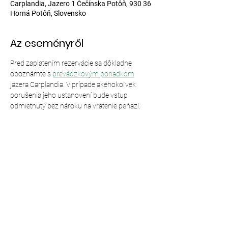
Carplandia, Jazero 1 Čečínska Potôň, 930 36
Horná Potôň, Slovensko
Az eseményről
Pred zaplatením rezervácie sa dôkladne 
oboznámte s 
prevádzkovým poriadkom
jazera Carplandia. V prípade akéhokoľvek 
porušenia jeho ustanovení bude vstup 
odmietnutý bez nároku na vrátenie peňazí.
Esemény megosztása
© 2024,
Carplandia