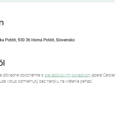
ín
ska Potôň, 930 36 Horná Potôň, Slovensko
ől
sa dôkladne oboznámte s 
prevádzkovým poriadkom
 jazera Carpl
ude vstup odmietnutý bez nároku na vrátenie peňazí.