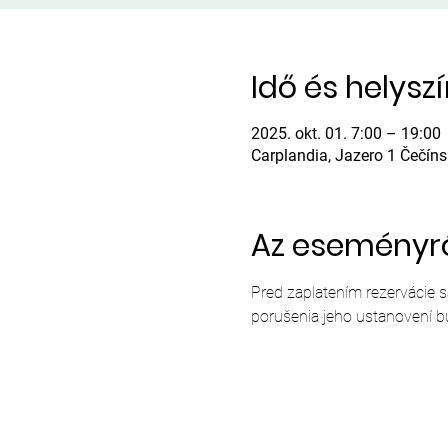
Idő és helysz
2025. okt. 01. 7:00 – 19:00
Carplandia, Jazero 1 Čečín
Az eseményr
Pred zaplatením rezervácie 
porušenia jeho ustanovení b