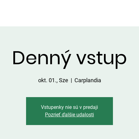
LGÁLTATÁSOK A TERÜLETEN
ÁRLISTA
FOGÁSOK
KAPC
Denný vstup
okt. 01., Sze
  |  
Carplandia
Vstupenky nie sú v predaji
Pozrieť ďalšie udalosti