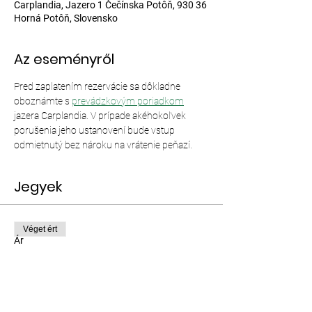
Carplandia, Jazero 1 Čečínska Potôň, 930 36
Horná Potôň, Slovensko
Az eseményről
Pred zaplatením rezervácie sa dôkladne 
oboznámte s 
prevádzkovým poriadkom
jazera Carplandia. V prípade akéhokoľvek 
porušenia jeho ustanovení bude vstup 
odmietnutý bez nároku na vrátenie peňazí.
Jegyek
Véget ért
Ár
12,00 EUR–35,00 EUR