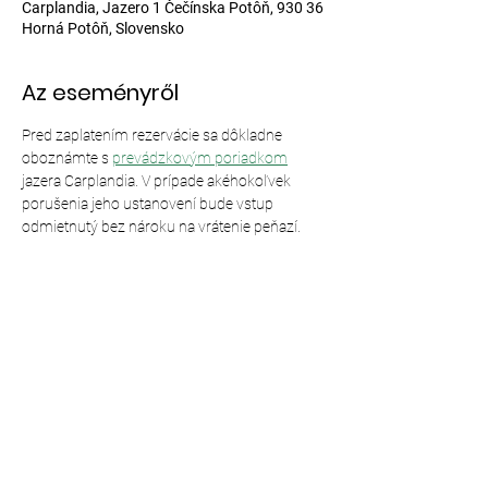
Carplandia, Jazero 1 Čečínska Potôň, 930 36
Horná Potôň, Slovensko
Az eseményről
Pred zaplatením rezervácie sa dôkladne 
oboznámte s 
prevádzkovým poriadkom
jazera Carplandia. V prípade akéhokoľvek 
porušenia jeho ustanovení bude vstup 
odmietnutý bez nároku na vrátenie peňazí.
Esemény megosztása
© 2024,
Carplandia