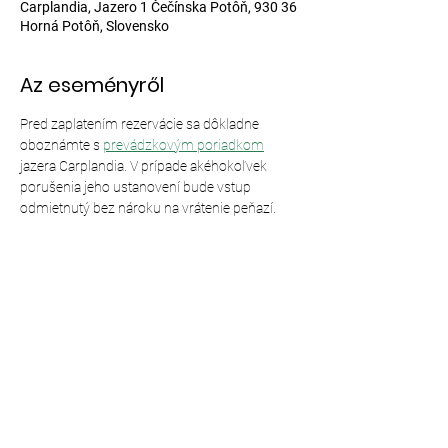
Carplandia, Jazero 1 Čečínska Potôň, 930 36
Horná Potôň, Slovensko
Az eseményről
Pred zaplatením rezervácie sa dôkladne 
oboznámte s 
prevádzkovým poriadkom
jazera Carplandia. V prípade akéhokoľvek 
porušenia jeho ustanovení bude vstup 
odmietnutý bez nároku na vrátenie peňazí.
Esemény megosztása
© 2024,
Carplandia