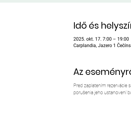
Idő és helysz
2025. okt. 17. 7:00 – 19:00
Carplandia, Jazero 1 Čečín
Az eseményr
Pred zaplatením rezervácie 
porušenia jeho ustanovení b