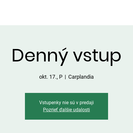
LGÁLTATÁSOK A TERÜLETEN
ÁRLISTA
FOGÁSOK
KAPC
Denný vstup
okt. 17., P
  |  
Carplandia
Vstupenky nie sú v predaji
Pozrieť ďalšie udalosti