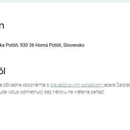
ín
ska Potôň, 930 36 Horná Potôň, Slovensko
ől
sa dôkladne oboznámte s 
prevádzkovým poriadkom
 jazera Carpl
ude vstup odmietnutý bez nároku na vrátenie peňazí.