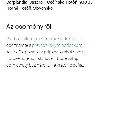
Carplandia, Jazero 1 Čečínska Potôň, 930 36
Horná Potôň, Slovensko
Az eseményről
Pred zaplatením rezervácie sa dôkladne 
oboznámte s 
prevádzkovým poriadkom
jazera Carplandia. V prípade akéhokoľvek 
porušenia jeho ustanovení bude vstup 
odmietnutý bez nároku na vrátenie peňazí.
Esemény megosztása
© 2024,
Carplandia