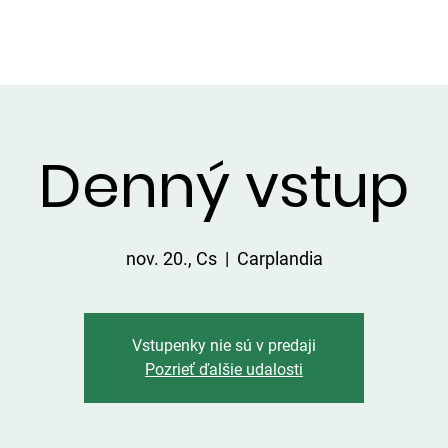
LGÁLTATÁSOK A TERÜLETEN
ÁRLISTA
FOGÁSOK
KAPC
Denný vstup
nov. 20., Cs
  |  
Carplandia
Vstupenky nie sú v predaji
Pozrieť ďalšie udalosti