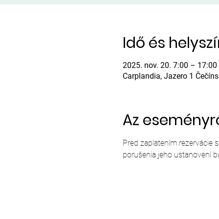
Idő és helysz
2025. nov. 20. 7:00 – 17:00
Carplandia, Jazero 1 Čečín
Az eseményr
Pred zaplatením rezervácie 
porušenia jeho ustanovení b