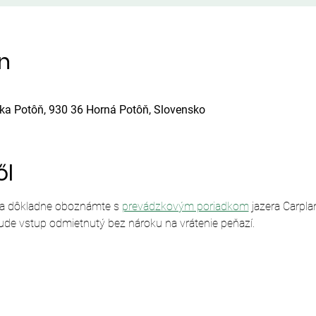
ín
ska Potôň, 930 36 Horná Potôň, Slovensko
ől
sa dôkladne oboznámte s 
prevádzkovým poriadkom
 jazera Carpl
ude vstup odmietnutý bez nároku na vrátenie peňazí.