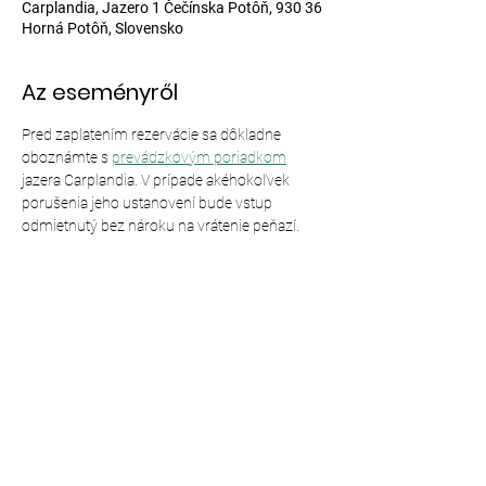
Carplandia, Jazero 1 Čečínska Potôň, 930 36
Horná Potôň, Slovensko
Az eseményről
Pred zaplatením rezervácie sa dôkladne 
oboznámte s 
prevádzkovým poriadkom
jazera Carplandia. V prípade akéhokoľvek 
porušenia jeho ustanovení bude vstup 
odmietnutý bez nároku na vrátenie peňazí.
Esemény megosztása
© 2024,
Carplandia