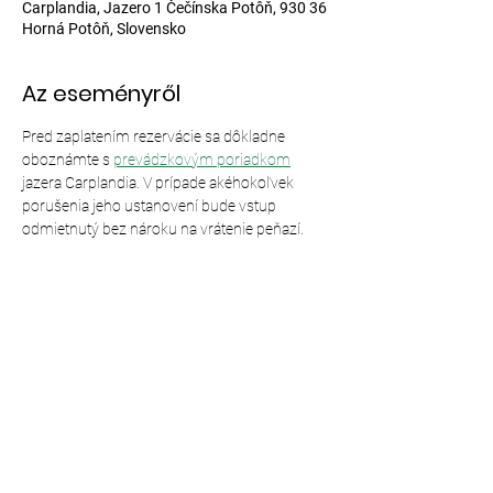
Carplandia, Jazero 1 Čečínska Potôň, 930 36
Horná Potôň, Slovensko
Az eseményről
Pred zaplatením rezervácie sa dôkladne 
oboznámte s 
prevádzkovým poriadkom
jazera Carplandia. V prípade akéhokoľvek 
porušenia jeho ustanovení bude vstup 
odmietnutý bez nároku na vrátenie peňazí.
Esemény megosztása
© 2024,
Carplandia