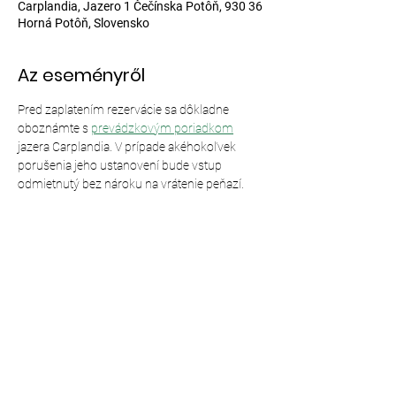
Carplandia, Jazero 1 Čečínska Potôň, 930 36
Horná Potôň, Slovensko
Az eseményről
Pred zaplatením rezervácie sa dôkladne 
oboznámte s 
prevádzkovým poriadkom
jazera Carplandia. V prípade akéhokoľvek 
porušenia jeho ustanovení bude vstup 
odmietnutý bez nároku na vrátenie peňazí.
Esemény megosztása
© 2024,
Carplandia