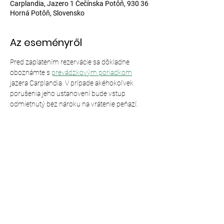
Carplandia, Jazero 1 Čečínska Potôň, 930 36
Horná Potôň, Slovensko
Az eseményről
Pred zaplatením rezervácie sa dôkladne 
oboznámte s 
prevádzkovým poriadkom
jazera Carplandia. V prípade akéhokoľvek 
porušenia jeho ustanovení bude vstup 
odmietnutý bez nároku na vrátenie peňazí.
Esemény megosztása
© 2024,
Carplandia