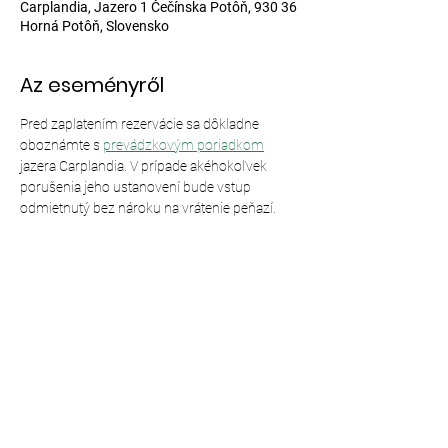
Carplandia, Jazero 1 Čečínska Potôň, 930 36
Horná Potôň, Slovensko
Az eseményről
Pred zaplatením rezervácie sa dôkladne 
oboznámte s 
prevádzkovým poriadkom
jazera Carplandia. V prípade akéhokoľvek 
porušenia jeho ustanovení bude vstup 
odmietnutý bez nároku na vrátenie peňazí.
Esemény megosztása
© 2024,
Carplandia