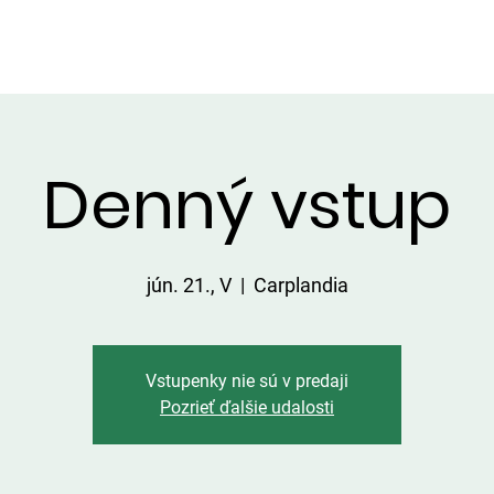
LGÁLTATÁSOK A TERÜLETEN
ÁRLISTA
FOGÁSOK
KAPC
Denný vstup
jún. 21., V
  |  
Carplandia
Vstupenky nie sú v predaji
Pozrieť ďalšie udalosti