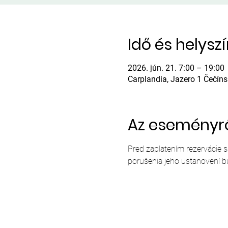
Idő és helysz
2026. jún. 21. 7:00 – 19:00
Carplandia, Jazero 1 Čečín
Az eseményr
Pred zaplatením rezervácie 
porušenia jeho ustanovení b