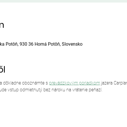
ín
ska Potôň, 930 36 Horná Potôň, Slovensko
ől
sa dôkladne oboznámte s 
prevádzkovým poriadkom
 jazera Carpl
ude vstup odmietnutý bez nároku na vrátenie peňazí.