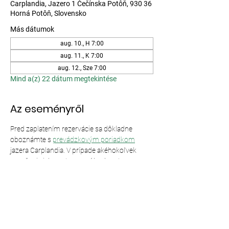
Carplandia, Jazero 1 Čečínska Potôň, 930 36
Horná Potôň, Slovensko
Más dátumok
aug. 10., H 7:00
aug. 11., K 7:00
aug. 12., Sze 7:00
Mind a(z) 22 dátum megtekintése
Az eseményről
Pred zaplatením rezervácie sa dôkladne 
oboznámte s 
prevádzkovým poriadkom
jazera Carplandia. V prípade akéhokoľvek 
porušenia jeho ustanovení bude vstup 
odmietnutý bez nároku na vrátenie peňazí.