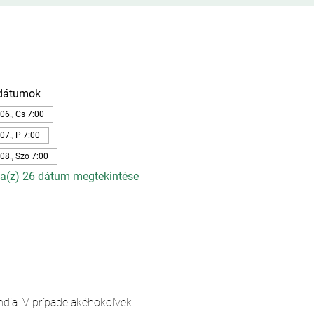
dátumok
06., Cs 7:00
07., P 7:00
08., Szo 7:00
a(z) 26 dátum megtekintése
andia. V prípade akéhokoľvek 