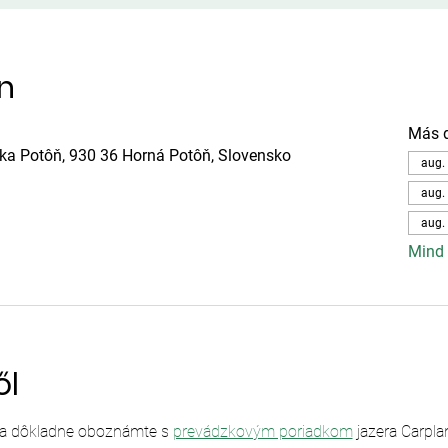
ín
Más 
ska Potôň, 930 36 Horná Potôň, Slovensko
aug. 
aug. 
aug. 
Mind 
ől
sa dôkladne oboznámte s 
prevádzkovým poriadkom
 jazera Carpl