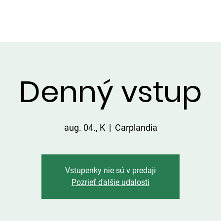
LGÁLTATÁSOK A TERÜLETEN
ÁRLISTA
FOGÁSOK
KAPC
Denný vstup
aug. 04., K
  |  
Carplandia
Vstupenky nie sú v predaji
Pozrieť ďalšie udalosti