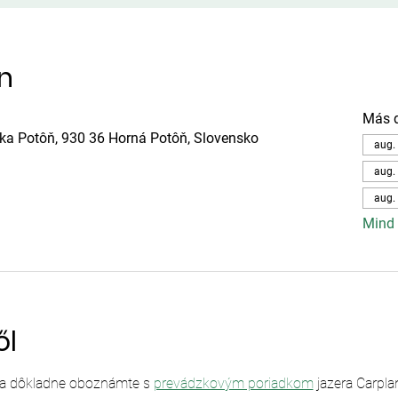
ín
Más 
ska Potôň, 930 36 Horná Potôň, Slovensko
aug. 
aug. 
aug. 
Mind 
ől
sa dôkladne oboznámte s 
prevádzkovým poriadkom
 jazera Carpl