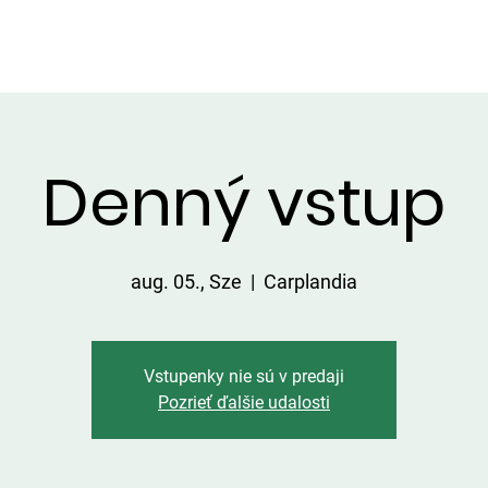
LGÁLTATÁSOK A TERÜLETEN
ÁRLISTA
FOGÁSOK
KAPC
Denný vstup
aug. 05., Sze
  |  
Carplandia
Vstupenky nie sú v predaji
Pozrieť ďalšie udalosti