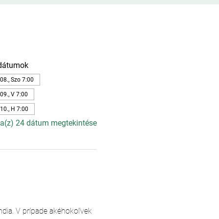
dátumok
08., Szo 7:00
09., V 7:00
10., H 7:00
a(z) 24 dátum megtekintése
andia. V prípade akéhokoľvek 