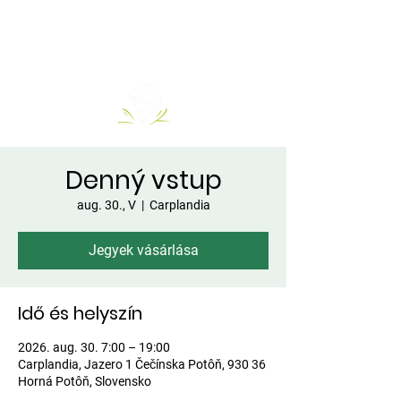
Denný vstup
aug. 30., V
  |  
Carplandia
Jegyek vásárlása
Idő és helyszín
2026. aug. 30. 7:00 – 19:00
Carplandia, Jazero 1 Čečínska Potôň, 930 36
Horná Potôň, Slovensko