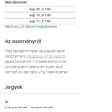
Más dátumok
aug. 09., V 7:00
aug. 10., H 7:00
aug. 11., K 7:00
Mind a(z) 23 dátum megtekintése
Az eseményről
Pred zaplatením rezervácie sa dôkladne 
oboznámte s 
prevádzkovým poriadkom
jazera Carplandia. V prípade akéhokoľvek 
porušenia jeho ustanovení bude vstup 
odmietnutý bez nároku na vrátenie peňazí.
Jegyek
Ár
13,00 EUR–39,00 EUR