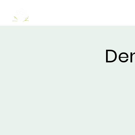
O NÁS
JAZERÁ
VIP ERKÉLY
CHATKY
SZO
De