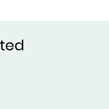
SOLATBA LÉPNI
KAPCSOLATBA LÉPNI
Event List
ted