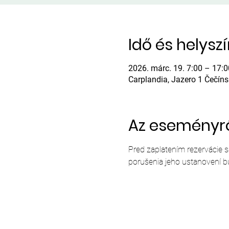
Idő és helysz
2026. márc. 19. 7:00 – 17:0
Carplandia, Jazero 1 Čečín
Az eseményr
Pred zaplatením rezervácie 
porušenia jeho ustanovení b