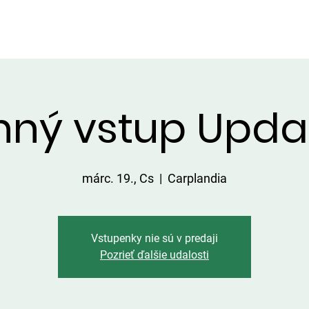
LGÁLTATÁSOK A TERÜLETEN
ÁRLISTA
FOGÁSOK
KAPC
nný vstup Upda
márc. 19., Cs
  |  
Carplandia
Vstupenky nie sú v predaji
Pozrieť ďalšie udalosti