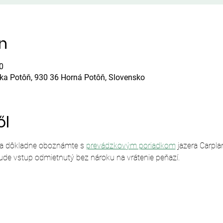
ín
0
ska Potôň, 930 36 Horná Potôň, Slovensko
ől
sa dôkladne oboznámte s 
prevádzkovým poriadkom
 jazera Carpl
ude vstup odmietnutý bez nároku na vrátenie peňazí.