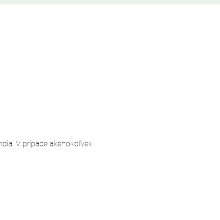
andia. V prípade akéhokoľvek 