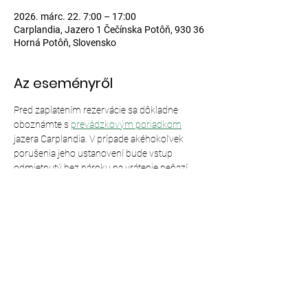
2026. márc. 22. 7:00 – 17:00
Carplandia, Jazero 1 Čečínska Potôň, 930 36
Horná Potôň, Slovensko
Az eseményről
Pred zaplatením rezervácie sa dôkladne 
oboznámte s 
prevádzkovým poriadkom
jazera Carplandia. V prípade akéhokoľvek 
porušenia jeho ustanovení bude vstup 
odmietnutý bez nároku na vrátenie peňazí.
Esemény megosztása