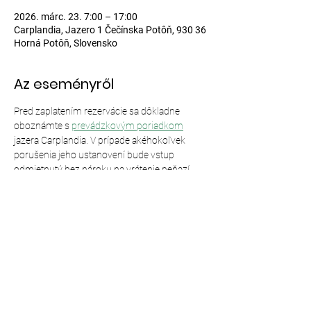
2026. márc. 23. 7:00 – 17:00
Carplandia, Jazero 1 Čečínska Potôň, 930 36
Horná Potôň, Slovensko
Az eseményről
Pred zaplatením rezervácie sa dôkladne 
oboznámte s 
prevádzkovým poriadkom
jazera Carplandia. V prípade akéhokoľvek 
porušenia jeho ustanovení bude vstup 
odmietnutý bez nároku na vrátenie peňazí.
Esemény megosztása