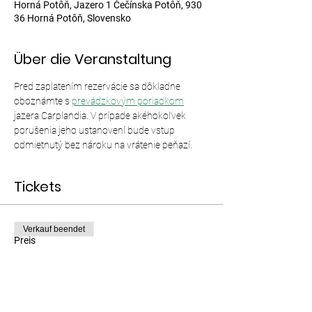
Horná Potôň, Jazero 1 Čečínska Potôň, 930
36 Horná Potôň, Slovensko
Über die Veranstaltung
Pred zaplatením rezervácie sa dôkladne 
oboznámte s 
prevádzkovým poriadkom
jazera Carplandia. V prípade akéhokoľvek 
porušenia jeho ustanovení bude vstup 
odmietnutý bez nároku na vrátenie peňazí.
Tickets
Verkauf beendet
Preis
Von 12,00 € bis 35,00 €