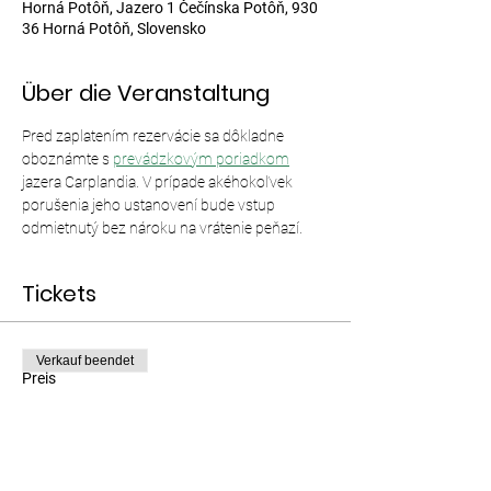
Horná Potôň, Jazero 1 Čečínska Potôň, 930
36 Horná Potôň, Slovensko
Über die Veranstaltung
Pred zaplatením rezervácie sa dôkladne 
oboznámte s 
prevádzkovým poriadkom
jazera Carplandia. V prípade akéhokoľvek 
porušenia jeho ustanovení bude vstup 
odmietnutý bez nároku na vrátenie peňazí.
Tickets
Verkauf beendet
Preis
Von 12,00 € bis 35,00 €