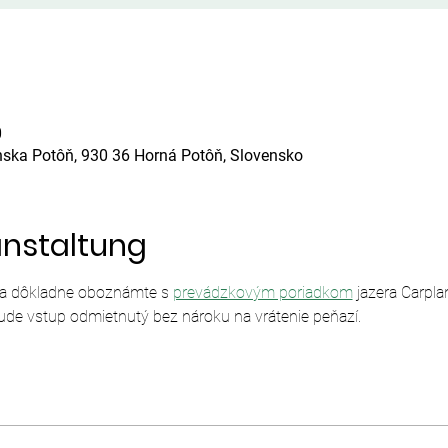
0
nska Potôň, 930 36 Horná Potôň, Slovensko
anstaltung
sa dôkladne oboznámte s 
prevádzkovým poriadkom
 jazera Carpl
ude vstup odmietnutý bez nároku na vrátenie peňazí.