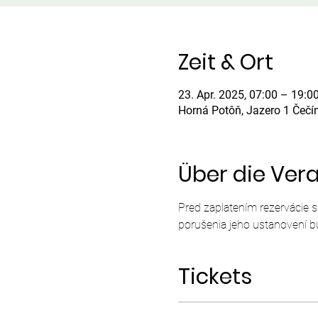
Zeit & Ort
23. Apr. 2025, 07:00 – 19:0
Horná Potôň, Jazero 1 Čečí
Über die Ver
Pred zaplatením rezervácie 
porušenia jeho ustanovení b
Tickets