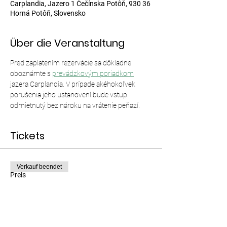
Carplandia, Jazero 1 Čečínska Potôň, 930 36
Horná Potôň, Slovensko
Über die Veranstaltung
Pred zaplatením rezervácie sa dôkladne 
oboznámte s 
prevádzkovým poriadkom
jazera Carplandia. V prípade akéhokoľvek 
porušenia jeho ustanovení bude vstup 
odmietnutý bez nároku na vrátenie peňazí.
Tickets
Verkauf beendet
Preis
Von 12,00 € bis 35,00 €