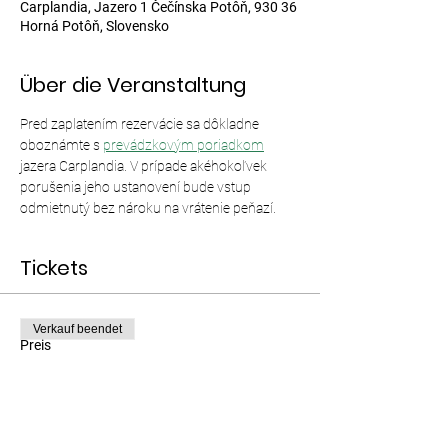
Carplandia, Jazero 1 Čečínska Potôň, 930 36
Horná Potôň, Slovensko
Über die Veranstaltung
Pred zaplatením rezervácie sa dôkladne 
oboznámte s 
prevádzkovým poriadkom
jazera Carplandia. V prípade akéhokoľvek 
porušenia jeho ustanovení bude vstup 
odmietnutý bez nároku na vrátenie peňazí.
Tickets
Verkauf beendet
Preis
Von 12,00 € bis 35,00 €