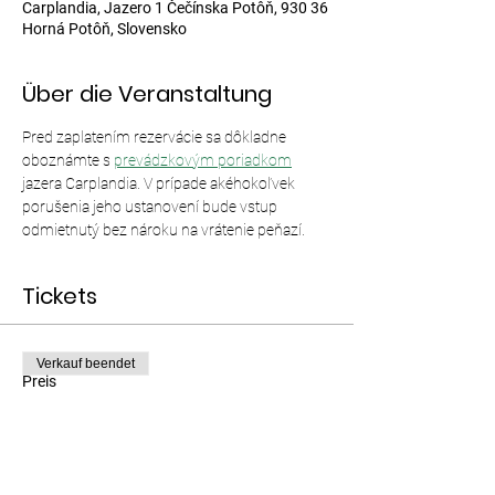
Carplandia, Jazero 1 Čečínska Potôň, 930 36
Horná Potôň, Slovensko
Über die Veranstaltung
Pred zaplatením rezervácie sa dôkladne 
oboznámte s 
prevádzkovým poriadkom
jazera Carplandia. V prípade akéhokoľvek 
porušenia jeho ustanovení bude vstup 
odmietnutý bez nároku na vrátenie peňazí.
Tickets
Verkauf beendet
Preis
Von 27,00 € bis 35,00 €