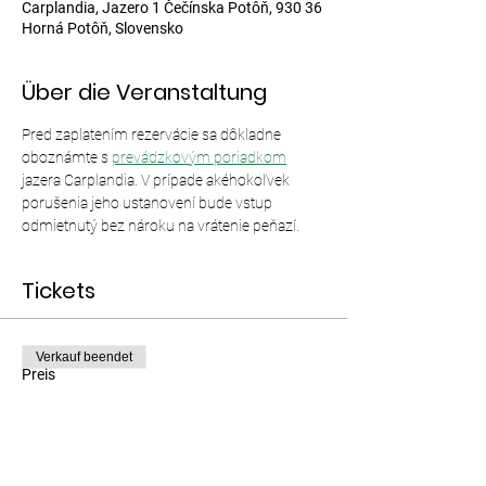
Carplandia, Jazero 1 Čečínska Potôň, 930 36
Horná Potôň, Slovensko
Über die Veranstaltung
Pred zaplatením rezervácie sa dôkladne 
oboznámte s 
prevádzkovým poriadkom
jazera Carplandia. V prípade akéhokoľvek 
porušenia jeho ustanovení bude vstup 
odmietnutý bez nároku na vrátenie peňazí.
Tickets
Verkauf beendet
Preis
Von 12,00 € bis 35,00 €