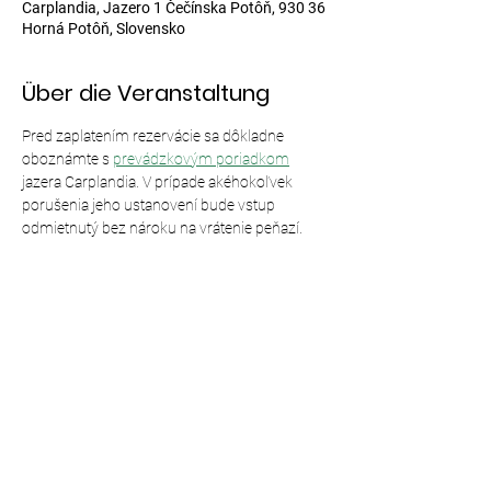
Carplandia, Jazero 1 Čečínska Potôň, 930 36
Horná Potôň, Slovensko
Über die Veranstaltung
Pred zaplatením rezervácie sa dôkladne 
oboznámte s 
prevádzkovým poriadkom
jazera Carplandia. V prípade akéhokoľvek 
porušenia jeho ustanovení bude vstup 
odmietnutý bez nároku na vrátenie peňazí.
Diese Veranstaltung teilen
© 2024,
Carplandia