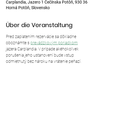
Carplandia, Jazero 1 Čečínska Potôň, 930 36
Horná Potôň, Slovensko
Über die Veranstaltung
Pred zaplatením rezervácie sa dôkladne 
oboznámte s 
prevádzkovým poriadkom
jazera Carplandia. V prípade akéhokoľvek 
porušenia jeho ustanovení bude vstup 
odmietnutý bez nároku na vrátenie peňazí.
Diese Veranstaltung teilen
© 2024,
Carplandia